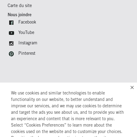
Carte du site
Nous joindre
Facebook
YouTube
Instagram
Pinterest
We use cookies and similar technologies to enable
CONDITIONS D’UTILISATION
functionality on our website, to better understand and
improve our services, and we may use cookies to determine
POLITIQUE DE CONFIDENTIALITÉ
and target the ads you see about us, and to provide you with
GÉRER LES PRÉFÉRENCES EN MATIÈRE DE TÉMOINS
an experience and content that is more relevant to you.
Select “Cookies Preferences” to learn more about the
ÉNONCÉ DE LA LOI SUR LA TRANSPARENCE DES CHAÎNES
D’APPROVISIONNEMENT
cookies used on the website and to customize your choices.