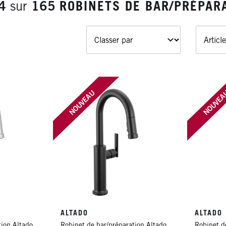
4
sur
165
ROBINETS DE BAR/PRÉPAR
NOUVEAU
NOUVE
ALTADO
ALTADO
tion Altado
Robinet de bar/préparation Altado
Robinet d