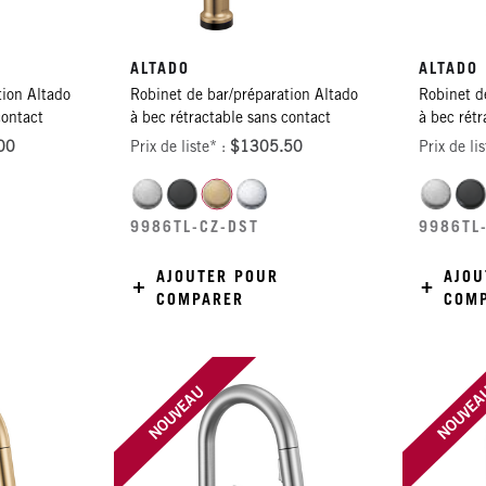
ALTADO
ALTADO
tion Altado
Robinet de bar/préparation Altado
Robinet d
contact
à bec rétractable sans contact
à bec rétr
00
Prix de liste* :
$1305.50
Prix de li
9986TL-CZ-DST
9986TL
AJOUTER POUR
AJOU
COMPARER
COM
NOUVEAU
NOUVE