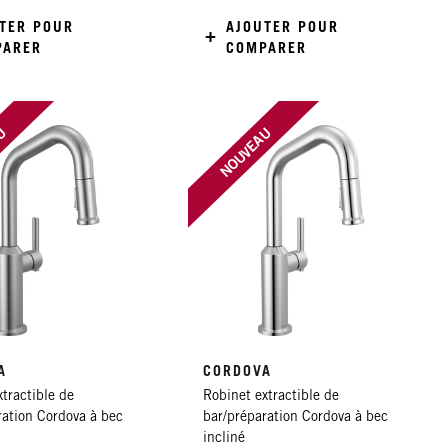
TER POUR
AJOUTER POUR
PARER
COMPARER
AU
NOUVEAU
A
CORDOVA
tractible de
Robinet extractible de
ration Cordova à bec
bar/préparation Cordova à bec
incliné