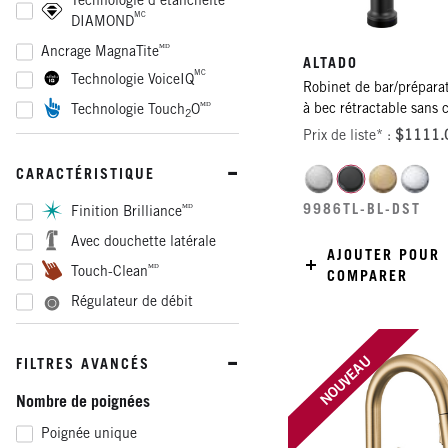
Technologie d’étanchéité
Lumicoat en chrome
MC
DIAMOND
Lumicoat en nickel poli
ᴹᴰ
Ancrage MagnaTite
ALTADO
Noir mat
MC
Technologie VoiceIQ
Robinet de bar/prépara
Noir mat Champagne
ᴹᴰ
à bec rétractable sans 
Technologie Touch
O
2
Bronze
Prix de liste* :
$1111.
Nickel poli
CARACTÉRISTIQUE
Inox
Bronze vénitien
9986TL-BL-DST
ᴹᴰ
Finition Brilliance
Avec douchette latérale
AJOUTER POUR
ᴹᴰ
Touch-Clean
COMPARER
Régulateur de débit
NOUVEAU
FILTRES AVANCÉS
Nombre de poignées
Poignée unique