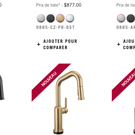
0
Prix de liste* :
$877.00
Prix de li
9885-CZ-PR-DST
9885-A
AJOUTER POUR
AJOU
COMPARER
COM
NOUVEAU
NOUVE