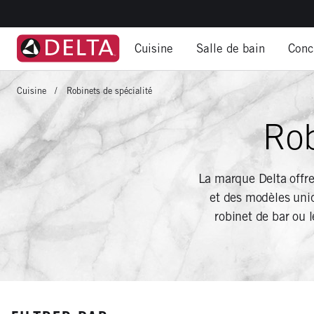
Accéder
au
NAVIGATION
contenu
Cuisine
Salle de bain
Conc
principal
PRINCIPALE
BARRE
Cuisine
Robinets de spécialité
DE
Rob
NAVIGATION
La marque Delta offre
et des modèles uniq
robinet de bar ou 