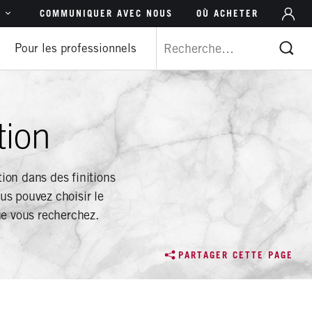
M
NAVIGATION
R
COMMUNIQUER AVEC NOUS
OÙ ACHETER
DU
DES
Pour les professionnels
 – Ang
CO
FONCTIONS
 Ang
D’
 Esp.
tion
tional – Ang
PT)
ion dans des finitions
 s’agissant de s’adresser à Chine (s’agissant de
us pouvez choisir le
ser à Chine)
ue vous recherchez.
Ang
PARTAGER CETTE PAGE