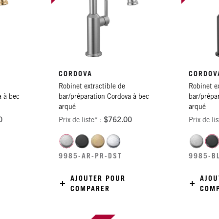
CORDOVA
CORDOV
Robinet extractible de
Robinet ex
a à bec
bar/préparation Cordova à bec
bar/prépa
arqué
arqué
0
Prix de liste* :
$762.00
Prix de li
9985-AR-PR-DST
9985-B
AJOUTER POUR
AJOU
COMPARER
COM