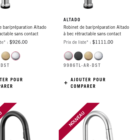
ALTADO
e bar/préparation Altado
Robinet de bar/préparation Altado
actable sans contact
à bec rétractable sans contact
ste* :
$926.00
Prix de liste* :
$1111.00
-DST
9986TL-AR-DST
TER POUR
AJOUTER POUR
PARER
COMPARER
AU
NOUVEAU