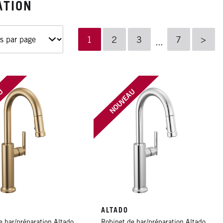
ATION
...
AU
NOUVEAU
ALTADO
e bar/préparation Altado
Robinet de bar/préparation Altado