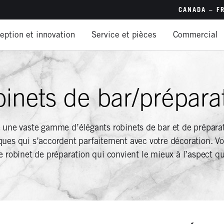
CANADA – F
eption et innovation
Service et pièces
Commercial
Canada
É.-U. –
É.-U. –
inets de bar/prépara
Interna
Brésil (
 une vaste gamme d’élégants robinets de bar et de préparat
Chine (
ues qui s’accordent parfaitement avec votre décoration. Vo
s’adres
le robinet de préparation qui convient le mieux à l’aspect q
Inde – 