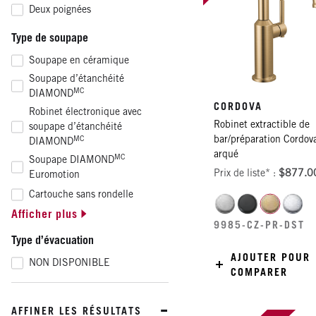
Deux poignées
Type de soupape
Soupape en céramique
Soupape d’étanchéité
MC
DIAMOND
CORDOVA
Robinet électronique avec
Robinet extractible de
soupape d’étanchéité
bar/préparation Cordov
MC
DIAMOND
arqué
MC
Soupape DIAMOND
Prix de liste* :
$877.0
Euromotion
Cartouche sans rondelle
Afficher plus
NON DISPONIBLE
9985-CZ-PR-DST
Type d’évacuation
AJOUTER POUR
NON DISPONIBLE
COMPARER
AFFINER LES RÉSULTATS