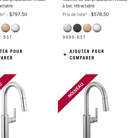
actable
à bec rétractable
ste* :
$797.50
Prix de liste* :
$578.50
Z-DST
9986-DST
TER POUR
AJOUTER POUR
PARER
COMPARER
AU
NOUVEAU