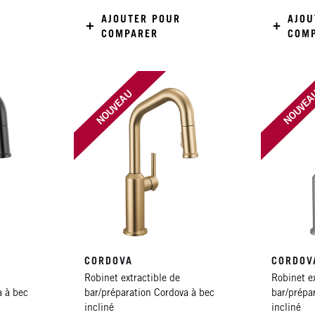
AJOUTER POUR
AJOU
COMPARER
COM
NOUVEAU
NOUVE
CORDOVA
CORDOV
Robinet extractible de
Robinet ex
a à bec
bar/préparation Cordova à bec
bar/prépa
incliné
incliné