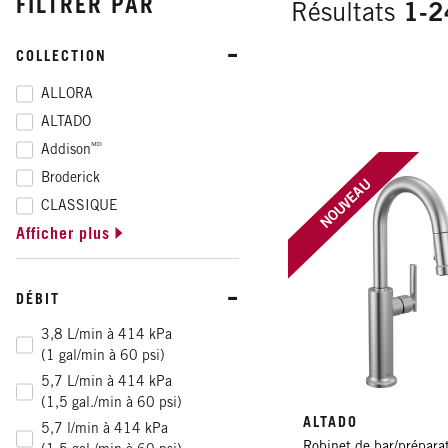
FILTRER PAR
Résultats
1-2
COLLECTION
ALLORA
ALTADO
ᴹᴰ
Addison
Broderick
NOUVEAU
CLASSIQUE
Afficher plus
CORANTO
CORDOVA
ᴹᴰ
Cassidy
DÉBIT
ᴹᴰ
Emmeline
3,8 L/min à 414 kPa
ᴹᴰ
Essa
(1 gal/min à 60 psi)
MC
Monrovia
5,7 L/min à 414 kPa
RENALDI
(1,5 gal./min à 60 psi)
ALTADO
ᴹᴰ
5,7 l/min à 414 kPa
Stryke
Robinet de bar/prépara