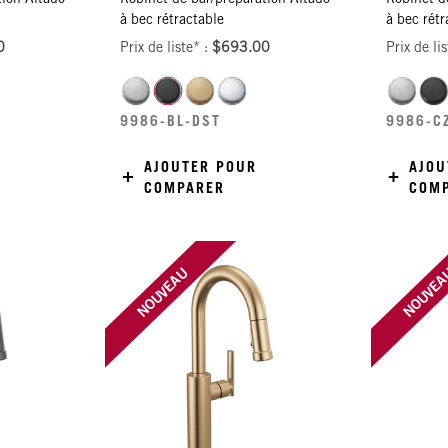
à bec rétractable
à bec rétr
0
Prix de liste* :
$693.00
Prix de li
9986-BL-DST
9986-C
AJOUTER POUR
AJOU
COMPARER
COM
NOUVEAU
NOUVE