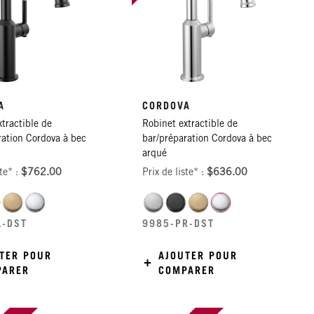
A
CORDOVA
tractible de
Robinet extractible de
ration Cordova à bec
bar/préparation Cordova à bec
arqué
ste* :
$762.00
Prix de liste* :
$636.00
L-DST
9985-PR-DST
TER POUR
AJOUTER POUR
PARER
COMPARER