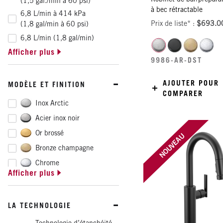
(1,5 gal./min à 60 psi)
ᴹᴰ
Trinsic
à bec rétractable
6,8 L/min à 414 kPa
Prix de liste* :
$693.0
(1,8 gal/min à 60 psi)
6,8 L/min (1,8 gal/min)
Afficher plus
6,8 l/min à 414 kPa
9986-AR-DST
(1,80 gal./min à 60 psi)
AJOUTER POUR
MODÈLE ET FINITION
COMPARER
Inox Arctic
Acier inox noir
Or brossé
NOUVEAU
Bronze champagne
Chrome
Afficher plus
Lumicoat Arctic en acier
inoxydable
Lumicoat Champagne en
LA TECHNOLOGIE
bronze