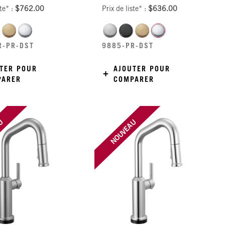
ste* :
$762.00
Prix de liste* :
$636.00
R-PR-DST
9885-PR-DST
TER POUR
AJOUTER POUR
PARER
COMPARER
AU
NOUVEAU