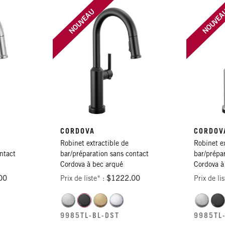
NOUVEAU
NOUVE
CORDOVA
CORDOV
Robinet extractible de
Robinet ex
ntact
bar/préparation sans contact
bar/prépa
Cordova à bec arqué
Cordova à
00
Prix de liste* :
$1222.00
Prix de li
T
9985TL-BL-DST
9985TL