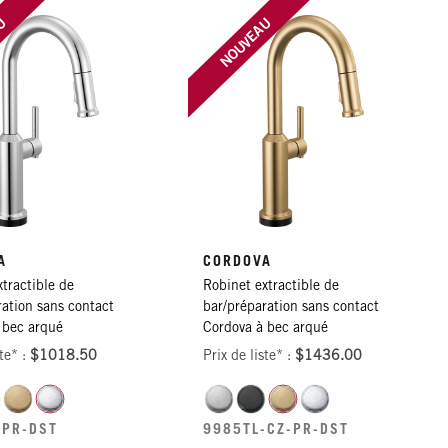
AU
NOUVEAU
A
CORDOVA
tractible de
Robinet extractible de
ration sans contact
bar/préparation sans contact
 bec arqué
Cordova à bec arqué
ste* :
$1018.50
Prix de liste* :
$1436.00
-PR-DST
9985TL-CZ-PR-DST