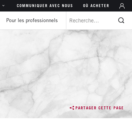
M
NAVIGATION
R
COMMUNIQUER AVEC NOUS
OÙ ACHETER
DU
DES
Pour les professionnels
 – Ang
CO
FONCTIONS
 Ang
D’
 Esp
tional – Ang
PT)
(中文)
Ang
PARTAGER CETTE PAGE