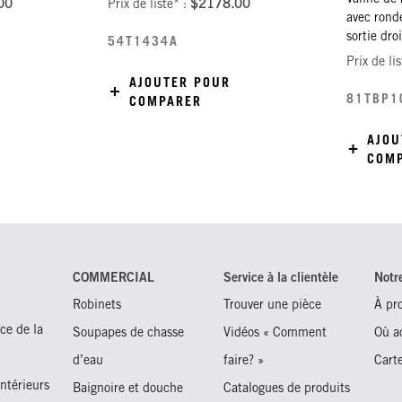
00
Prix de liste* :
$2178.00
avec ronde
sortie droi
54T1434A
Prix de li
AJOUTER POUR
81TBP1
COMPARER
AJOU
COM
COMMERCIAL
Service à la clientèle
Notr
Robinets
Trouver une pièce
À pr
ce de la
Soupapes de chasse
Vidéos « Comment
Où a
d’eau
faire? »
Carte
intérieurs
Baignoire et douche
Catalogues de produits