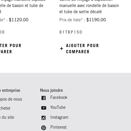
lle de bassin et tube de
manuelle avec rondelle de bassin
t
et tube de sortie décalé
ste* :
$1120.00
Prix de liste* :
$1190.00
00
81TBP150
TER POUR
AJOUTER POUR
PARER
COMPARER
e entreprise
Nous joindre
Facebook
opos de nous
YouTube
cheter
 du site
Instagram
Pinterest