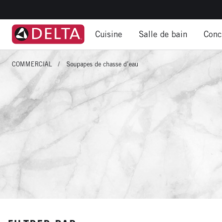
Accéder
au
NAVIGATION
contenu
Cuisine
Salle de bain
Conc
principal
PRINCIPALE
BARRE
COMMERCIAL
Soupapes de chasse d’eau
DE
NAVIGATION