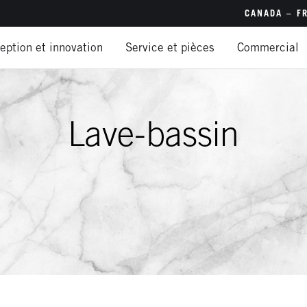
CANADA – F
eption et innovation
Service et pièces
Commercial
Canada
É.-U. –
É.-U. –
Lave-bassin
Interna
Brésil (
Chine 
Inde – 