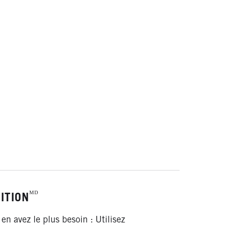
ᴹᴰ
ITION
2
en avez le plus besoin : Utilisez