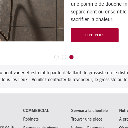
une pomme de douche int
séparément ou ensemble p
sacrifier la chaleur.
LIRE PLUS
x peut varier et est établi par le détaillant, le grossiste ou le dist
ous les lieux. Veuillez contacter le revendeur, le grossiste ou le 
COMMERCIAL
Service à la clientèle
Notr
Robinets
Trouver une pièce
À pr
ce de la
Soupapes de chasse
Vidéos « Comment
Où a