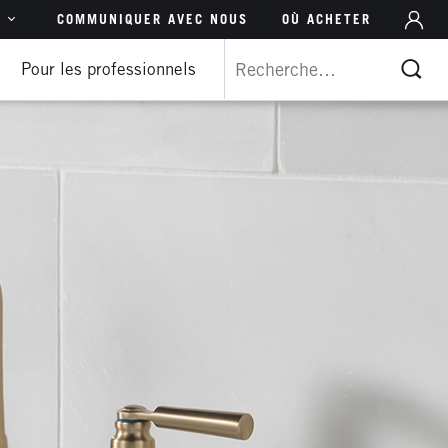
M
NAVIGATION
R
COMMUNIQUER AVEC NOUS
OÙ ACHETER
DU
DES
Pour les professionnels
 – Ang
CO
FONCTIONS
 Ang
D’
 Esp
tional – Ang
PT)
(中文)
Ang