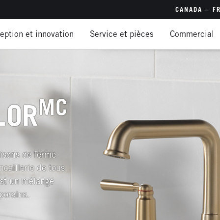
CANADA – F
eption et innovation
Service et pièces
Commercial
Canada
É.-U. –
É.-U. –
Interna
MC
LOR
Brésil (
Chine 
aisons de ferme
Inde – 
ncaillerie de tous
est un mélange
porains.