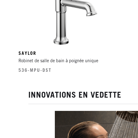
SAYLOR
Robinet de salle de bain à poignée unique
536-MPU-DST
INNOVATIONS EN VEDETTE
ᴹᴰ
N TOUCH-CLEAN
ᴹᴰ
ean
vous permettent,